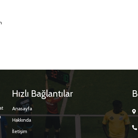
n
Hızlı Bağlantılar
B
at
Anasayfa
n
Hakkında
İletişim