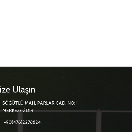
ize Ulaşın
SÖĞÜTLÜ MAH. PARLAR CAD. NO:1
MERKEZ/IĞDIR
+90(476)2278824