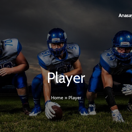
Anasa
Player
Home
»
Player