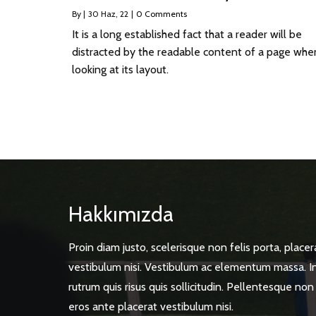
By
|
30
Haz, 22
|
0 Comments
It is a long established fact that a reader will be
distracted by the readable content of a page whe
looking at its layout.
Hakkımızda
Proin diam justo, scelerisque non felis porta, placer
vestibulum nisi. Vestibulum ac elementum massa. I
rutrum quis risus quis sollicitudin. Pellentesque non
eros ante placerat vestibulum nisi.