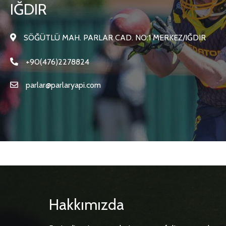
IĞDIR
SÖĞÜTLÜ MAH. PARLAR CAD. NO:1 MERKEZ/IĞDIR
+90(476)2278824
parlar@parlaryapi.com
Hakkımızda